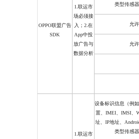
类型传感
1.联运市
场必须接
允
OPPO联盟广告
入；2.在
SDK
App中投
放广告与
允
数据分析
设备标识信息（例
置、IMEI、IMSI、
址、IP地址、Andr
类型传感
1.联运市