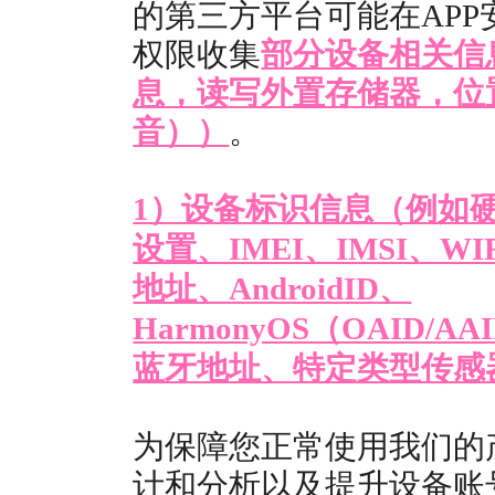
的第三方平台可能在AP
权限收集
部分设备相关信
息，读写外置存储器，位
音））
。
1）设备标识信息（例如
设置、IMEI、IMSI、WIF
地址、AndroidID、
HarmonyOS（OAID/A
蓝牙地址、特定类型传感
为保障您正常使用我们的
计和分析以及提升设备账