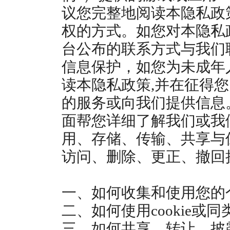
议您完整地阅读本隐私政
权的方式。如您对本隐私
台公布的联系方式与我们
信息保护，如您为未成年
读本隐私政策,并在征得
的服务或向我们提供信息
面帮您详细了解我们或我
用、存储、传输、共享与
访问、删除、更正、撤回
一、如何收集和使用您的
二、如何使用cookie或
三、如何共享、转让、披