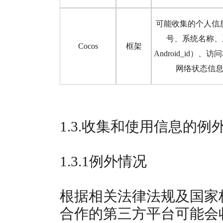
可能收集的个人信
号、系统名称、系
Cocos
框架
Android_id
网络状态信
1.3.收集和使用信息的
1.3.1例外情况
根据相关法律法规及国家
合作的第三方平台可能会