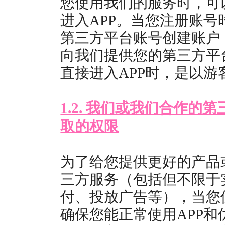
您使用我们的服务时，可
进入APP。当您注册账号
第三方平台账号创建账户
向我们提供您的第三方平
直接进入APP时，是以游
1.2. 我们或我们合作
取的权限
为了给您提供更好的产品
三方服务（包括但不限于
付、投放广告等），当您
确保您能正常使用APP