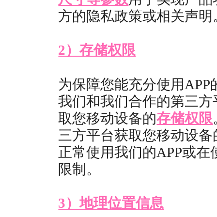
方的隐私政策或相关声明
2）存储权限
为保障您能充分使用AP
我们和我们合作的第三方
取您移动设备的
存储权限
三方平台获取您移动设备
正常使用我们的APP或在
限制。
3）地理位置信息