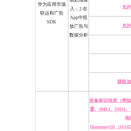
华为应用市场
允
入；2.在
联运和广告
App中投
SDK
允
放广告与
数据分析
获取
设备标识信息（例
置、IMEI、IMSI、
地
HarmonyOS（OA