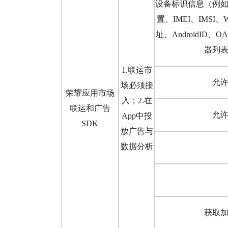
设备标识信息（例
置、IMEI、IMSI、
址、AndroidID
器列
1.联运市
允
场必须接
荣耀应用市场
入；2.在
联运和广告
允
App中投
SDK
放广告与
数据分析
获取