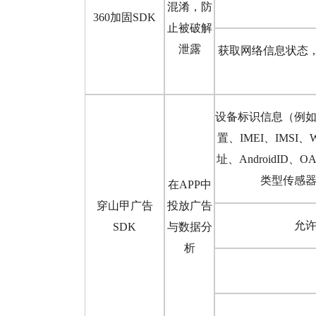
混淆，防
360加固SDK
止被破解
泄露
获取网络信息状态，
设备标识信息（例
置、IMEI、IMSI、
址、AndroidID
类型传感
在APP中
穿山甲广告
投放广告
允
SDK
与数据分
析